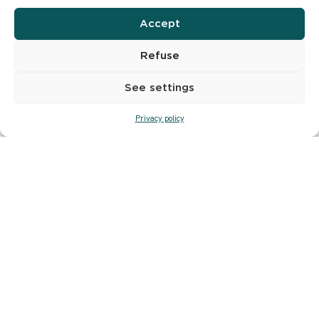
rencontres
imprévues, amicales et sympathiques avec le
monde environnant.
Accept
Refuse
SAVOIR PLUS
See settings
Privacy policy
Découvrir, Palpiter, Déguster,
Rencontrer, Apprendre, Lâcher Prise….