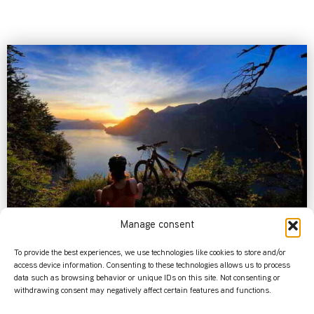
Manage consent
A bicyclette!
To provide the best experiences, we use technologies like cookies to store and/or
access device information. Consenting to these technologies allows us to process
Quel
bonheur
, quel sentiment de liberté que d’explorer
data such as browsing behavior or unique IDs on this site. Not consenting or
nos belles régions à bicyclette! Appréciez les
fragrances
withdrawing consent may negatively affect certain features and functions.
de la campagne, le vent frais. Etonnez-vous de