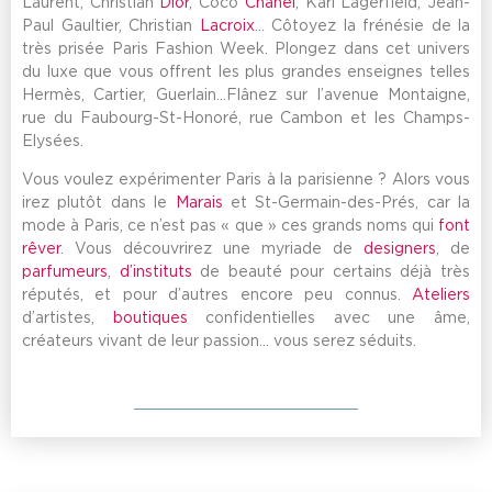
Laurent, Christian
Dior
, Coco
Chanel
, Karl Lagerfield, Jean-
Paul Gaultier, Christian
Lacroix
… Côtoyez la frénésie de la
très prisée Paris Fashion Week. Plongez dans cet univers
du luxe que vous offrent les plus grandes enseignes telles
Hermès, Cartier, Guerlain…Flânez sur l’avenue Montaigne,
rue du Faubourg-St-Honoré, rue Cambon et les Champs-
Elysées.
Vous voulez expérimenter Paris à la parisienne ? Alors vous
irez plutôt dans le
Marais
et St-Germain-des-Prés, car la
mode à Paris, ce n’est pas « que » ces grands noms qui
font
rêver
. Vous découvrirez une myriade de
designers
, de
parfumeurs
,
d’instituts
de beauté pour certains déjà très
réputés, et pour d’autres encore peu connus.
Ateliers
d’artistes,
boutiques
confidentielles avec une âme,
créateurs vivant de leur passion… vous serez séduits.