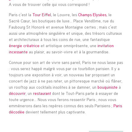
A vous de trouver celle qui vous correspond !
Paris c’est la
Tour Eiffel
, le Louvre, les
Champs Elysées
, le
Sacré Cœur, les boutiques de luxe… Place Vendôme, rue du
Faubourg St Honoré et avenue Montaigne certes ; mais c’est
aussi une atmosphère singulière et unique, des trésors culturaux
et architecturaux à tous les coins de rue, une fantastique
énergie créatrice
et artistique omniprésente, une
invitation
incessante
au plaisir, au savoir-vivre et à la gourmandise.
Connue pour son art de vivre sans pareil, Paris ne nous lasse pas
: vous serez happé malgré vous par ce tourbillon parisien. Il y a
toujours une exposition à voir, un nouveau bar proposant un
concert de jazz à ne pas rater, un pittoresque marché où flâner,
un rooftop aux cocktails insolites à se damner, un
bouquiniste
à
découvrir
, un
restaurant
dont le Tout-Paris parle à essayer de
toute urgence… Nous vous ferons ressentir Paris ; nous vous
emmènerons dans les repères connus des seuls Parisiens ;
Paris
décodée
devient tellement plus captivante.