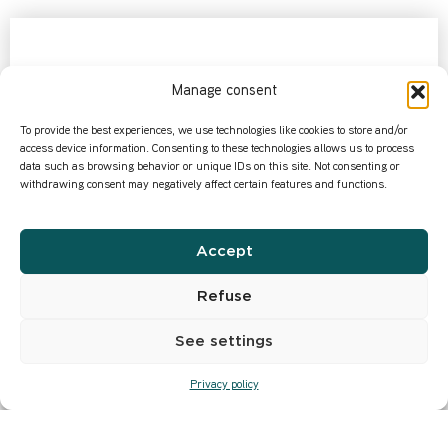
Manage consent
To provide the best experiences, we use technologies like cookies to store and/or
access device information. Consenting to these technologies allows us to process
data such as browsing behavior or unique IDs on this site. Not consenting or
withdrawing consent may negatively affect certain features and functions.
Accept
Refuse
Paris la Nuit…
See settings
Paris se dévoile là encore sous une
multitude
de
facettes
:
Privacy policy
soirée éblouissante à l’Opéra, magie du moment dans l’un
des
mythiques théâtres
parisiens, bars branchés,
caveaux
à
l’ambiance jazzy,
clubs
huppés très privés,
boîtes
de nuit