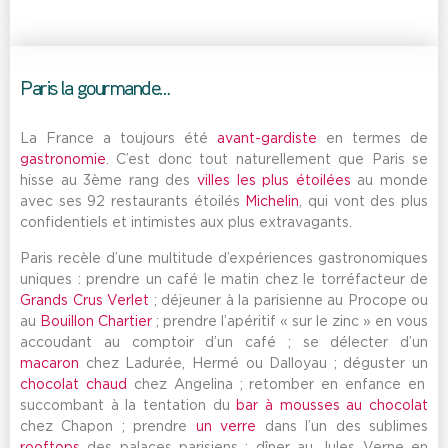
Paris la gourmande…
La France a toujours été
avant-gardiste
en termes de
gastronomie
. C’est donc tout naturellement que Paris se
hisse au 3ème rang des
villes les plus étoilées
au monde
avec ses 92 restaurants étoilés
Michelin
, qui vont des plus
confidentiels et intimistes aux plus extravagants.
Paris recèle d’une multitude d’expériences gastronomiques
uniques : prendre un café le matin chez le torréfacteur de
Grands Crus Verlet
; déjeuner à la parisienne au Procope ou
au
Bouillon Chartier
; prendre l’apéritif « sur le zinc » en vous
accoudant au comptoir d’un café ; se délecter d’un
macaron
chez Ladurée, Hermé ou Dalloyau ; déguster un
chocolat chaud
chez Angelina ; retomber en enfance en
succombant à la tentation du
bar à mousses au chocolat
chez Chapon ; prendre
un verre
dans l’un des sublimes
rooftops
des palaces parisiens ; dîner au Jules Verne en